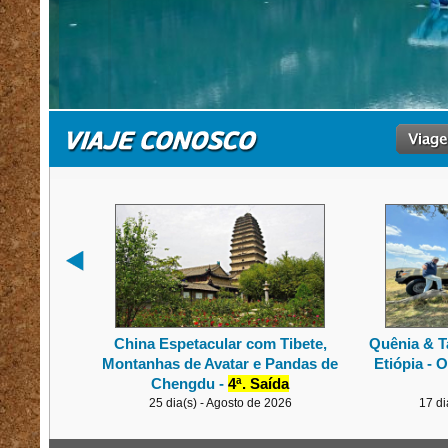
China Espetacular com Tibete,
Quênia & T
Montanhas de Avatar e Pandas de
Etiópia - 
Chengdu -
4ª. Saída
25 dia(s) - Agosto de 2026
17 di